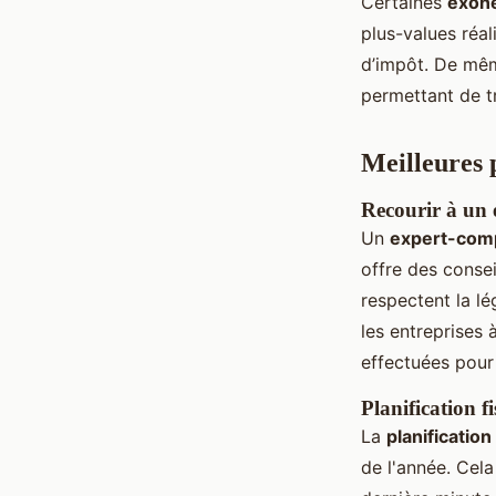
Certaines
exoné
plus-values réal
d’impôt. De mêm
permettant de t
Meilleures p
Recourir à un e
Un
expert-comp
offre des consei
respectent la lé
les entreprises 
effectuées pour 
Planification f
La
planification
de l'année. Cel