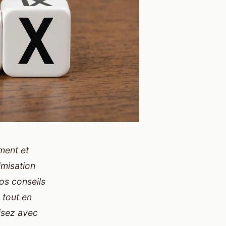
ment et
imisation
nos conseils
 tout en
misez avec