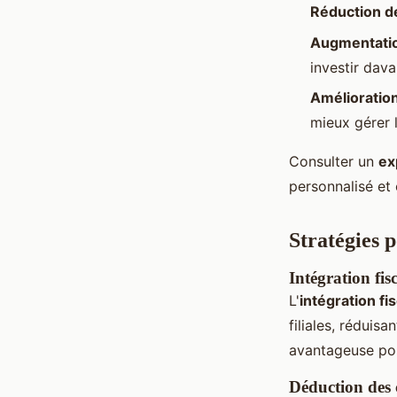
Réduction d
Augmentation
investir dava
Amélioration
mieux gérer l
Consulter un
ex
personnalisé et 
Stratégies p
Intégration fis
L'
intégration fi
filiales, réduis
avantageuse pou
Déduction des 