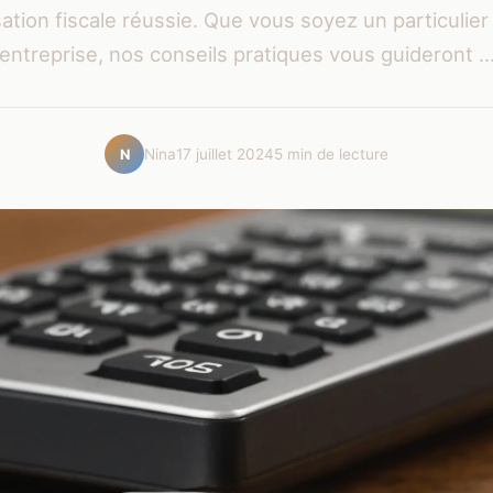
ation fiscale réussie. Que vous soyez un particulie
entreprise, nos conseils pratiques vous guideront ..
Nina
17 juillet 2024
5 min de lecture
N