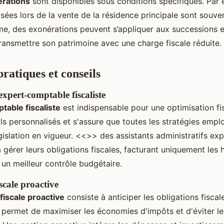
rations
sont disponibles sous conditions spécifiques. Par 
isées lors de la vente de la résidence principale sont souv
e, des exonérations peuvent s’appliquer aux successions e
ransmettre son patrimoine avec une charge fiscale réduite.
ratiques et conseils
xpert-comptable fiscaliste
table fiscaliste
est indispensable pour une optimisation fisc
ls personnalisés et s'assure que toutes les stratégies empl
gislation en vigueur. <<
>> des assistants administratifs exp
à gérer leurs obligations fiscales, facturant uniquement les 
un meilleur contrôle budgétaire.
iscale proactive
 fiscale proactive
consiste à anticiper les obligations fiscal
a permet de maximiser les économies d'impôts et d'éviter le