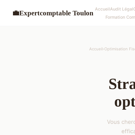
Accueil
Audit Légal
Expertcomptable Toulon
💼
Formation Com
Accueil
›
Optimisation Fis
Stra
opt
Vous cherc
effi