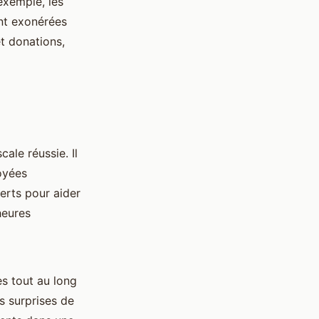
exemple, les
ent exonérées
t donations,
ale réussie. Il
oyées
erts pour aider
heures
es tout au long
s surprises de