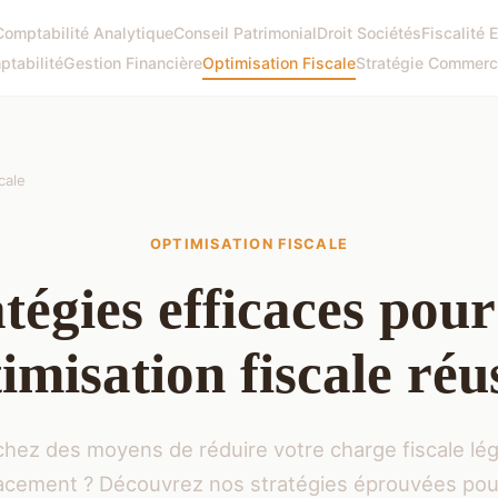
Comptabilité Analytique
Conseil Patrimonial
Droit Sociétés
Fiscalité 
ptabilité
Gestion Financière
Optimisation Fiscale
Stratégie Commerc
cale
OPTIMISATION FISCALE
tégies efficaces pou
imisation fiscale réu
hez des moyens de réduire votre charge fiscale lé
cacement ? Découvrez nos stratégies éprouvées pou