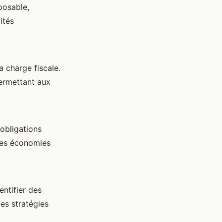
posable,
ités
a charge fiscale.
permettant aux
 obligations
 les économies
entifier des
les stratégies