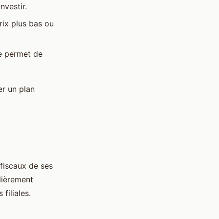
nvestir.
rix plus bas ou
ce permet de
r un plan
fiscaux de ses
ulièrement
filiales.