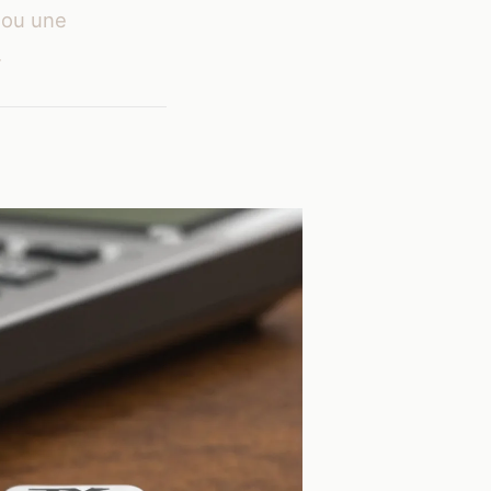
r ou une
.