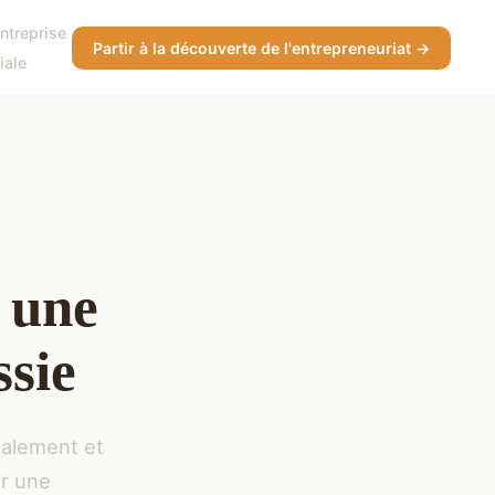
Entreprise
Partir à la découverte de l'entrepreneuriat →
iale
r une
ssie
galement et
r une