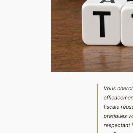
Vous cherch
efficacemen
fiscale réus
pratiques v
respectant l